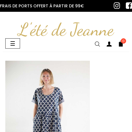
FRAIS DE PORTS OFFERT À PARTIR DE 99€
L'été de Jeanne
0
Basculer
☰
la
navigation